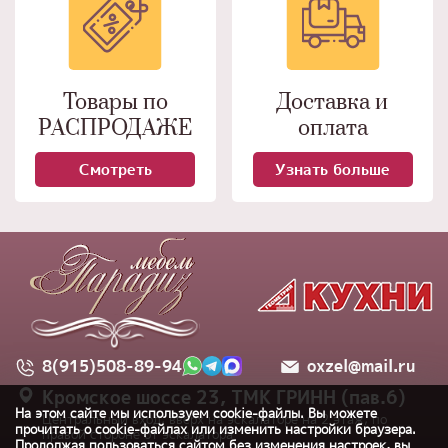
Товары по
Доставка и
РАСПРОДАЖЕ
оплата
Смотреть
Узнать больше
8(915)508-89-94
oxzel@mail.ru
Кромское шоссе 23, ТМК ГРИНН (пав.6)
На этом сайте мы используем cookie-файлы. Вы можете
Центральный вход, вверх на эскалаторе на 2 этаж, по
прочитать о cookie-файлах или изменить настройки браузера.
правой стороне от эскалатора
Продолжая пользоваться сайтом без изменения настроек, вы