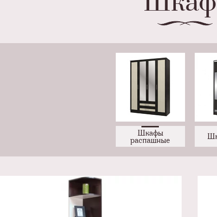
Шка
Шкафы
Шк
распашные