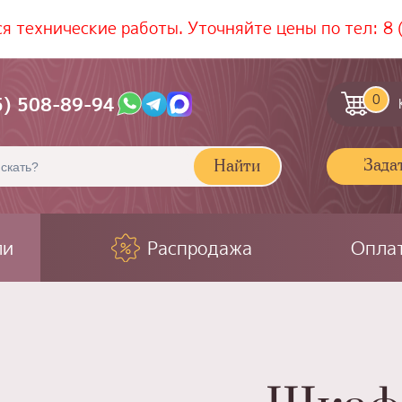
ся технические работы. Уточняйте цены по тел:
8 
0
5) 508-89-94
Зада
Найти
ли
Распродажа
Оплат