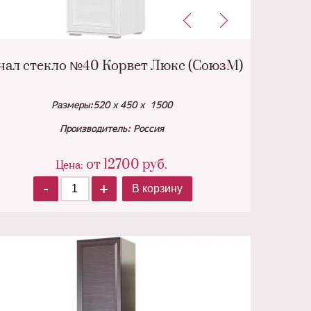
нал стекло №40 Корвет Люкс (СоюзМ)
Размеры:520 х 450 х 1500
Производитель: Россия
от
12700
руб.
Цена:
-
+
В корзину