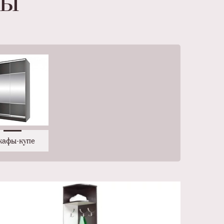
фы
афы-купе