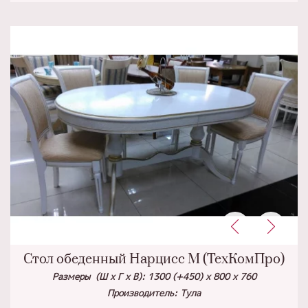
Стол обеденный Нарцисс М (ТехКомПро)
Размеры (Ш х Г х
В): 1300 (+450) х 800 х 760
Производитель: Тула