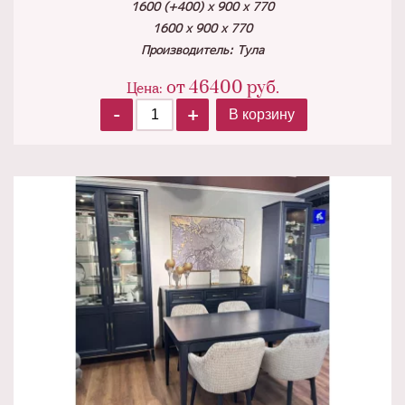
1600 (+400) х 900 х 770
1600 х 900 х 770
Производитель: Тула
от
46400
руб.
Цена:
-
+
В корзину