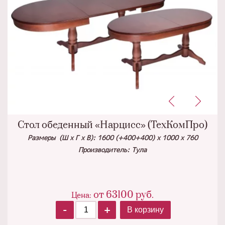
Стол обеденный «Нарцисс» (ТехКомПро)
Размеры (Ш х Г х В): 1600 (+400+400) х 1000 х 760
Производитель: Тула
от
63100
руб.
Цена:
-
+
В корзину