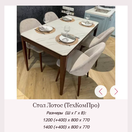
Стол Лотос (ТехКомПро)
Размеры (Ш х Г х В):
1200 (+400) х 800 х 770
1400 (+400) х 800 х 770