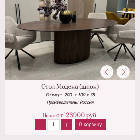
Стол Модена (шпон)
Размер:
200 х 100 х 78
Производитель: Россия
от
128900
руб.
Цена:
-
+
В корзину