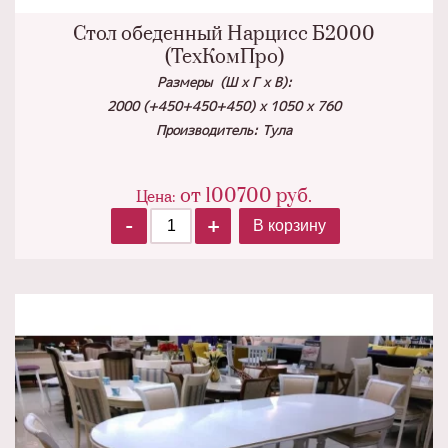
Стол обеденный Нарцисс Б2000
(ТехКомПро)
Размеры (Ш х Г х В):
2000 (+450+450+450) х 1050 х 760
Производитель: Тула
от
100700
руб.
Цена:
-
+
В корзину