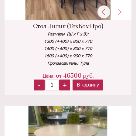
Стол Лилия (ТехКомПро)
Размеры (Ш х Г х В):
1200 (+400) х 800 х 770
1400 (+400) х 800 х 770
1600 (+400) х 900 х 770
Производитель: Тула
от
46500
руб.
Цена:
-
+
В корзину