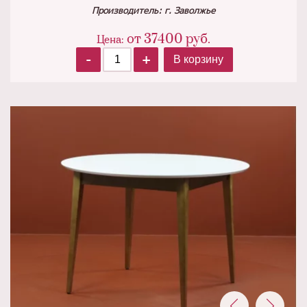
Производитель: г. Заволжье
от
37400
руб.
Цена:
-
+
В корзину