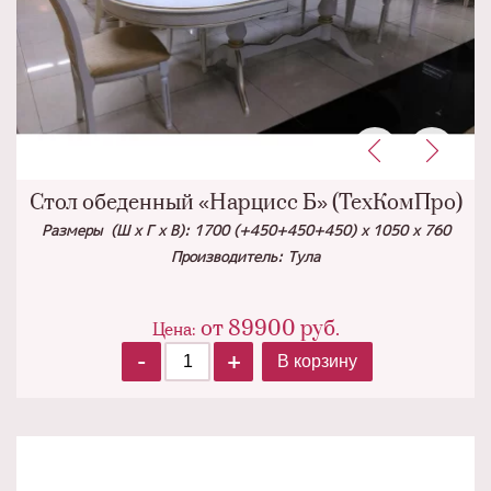
Стол обеденный «Нарцисс Б» (ТехКомПро)
Размеры (Ш х Г х В): 1700 (+450+450+450) х 1050 х 760
Производитель: Тула
от
89900
руб.
Цена:
-
+
В корзину