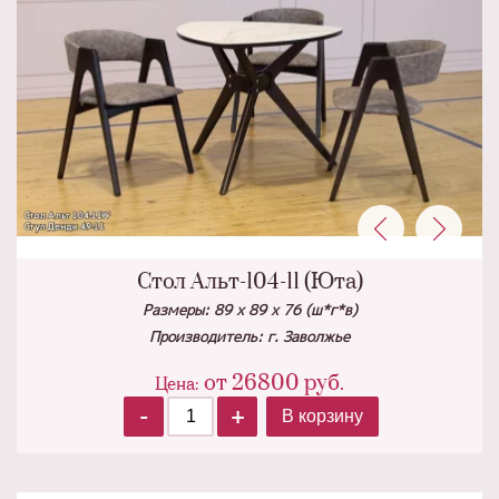
Стол Альт-104-11 (Юта)
Размеры: 89 х 89 х 76 (ш*г*в)
Производитель: г. Заволжье
от
26800
руб.
Цена:
-
+
В корзину