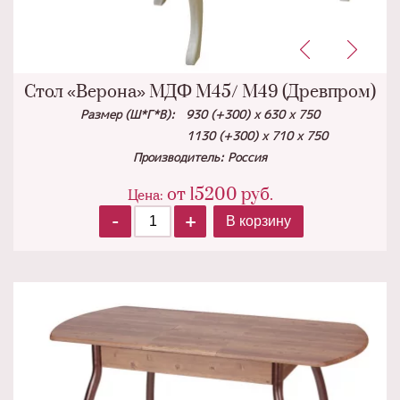
Стол «Верона» МДФ М45/ М49 (Древпром)
Размер (Ш*Г*В): 930 (+300) х 630 х 750
1130 (+300) х 710 х 750
Производитель: Россия
от
15200
руб.
Цена:
-
+
В корзину