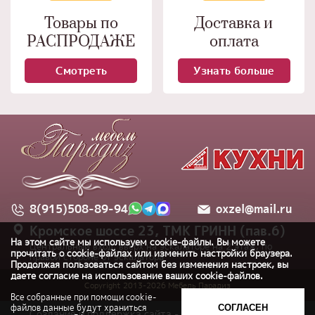
Товары по
Доставка и
РАСПРОДАЖЕ
оплата
Смотреть
Узнать больше
8(915)508-89-94
oxzel@mail.ru
Кромское шоссе 23, ТМК ГРИНН (пав.6)
На этом сайте мы используем cookie-файлы. Вы можете
Центральный вход, вверх на эскалаторе на 2 этаж, по
прочитать о cookie-файлах или изменить настройки браузера.
правой стороне от эскалатора
Продолжая пользоваться сайтом без изменения настроек, вы
даете согласие на использование ваших cookie-файлов.
Copyright 2013-
2026
Мебель Парадиз
Все собранные при помощи cookie-
файлов данные будут храниться
СОГЛАСЕН
Создание и поддержка сайта - ООО «Регион центр».