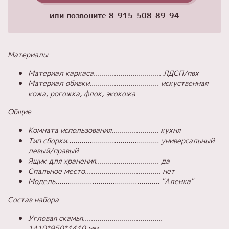
или позвоните
8-915-508-89-94
Материалы
Материал каркаса................................. ЛДСП/пвх
Материал обивки.................................. искуственная
кожа, рогожка, флок, экокожа
Общие
Комната использования....................... кухня
Тип сборки............................................. универсальный
левый/правый
Ящик для хранения............................... да
Спальное место..................................... нет
Модель................................................... "Аленка"
Состав набора
Угловая скамья.......................................
1410*950*1410 мм