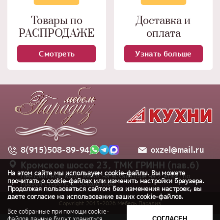
Товары по
Доставка и
РАСПРОДАЖЕ
оплата
Смотреть
Узнать больше
8(915)508-89-94
oxzel@mail.ru
Кромское шоссе 23, ТМК ГРИНН (пав.6)
На этом сайте мы используем cookie-файлы. Вы можете
Центральный вход, вверх на эскалаторе на 2 этаж, по
прочитать о cookie-файлах или изменить настройки браузера.
правой стороне от эскалатора
Продолжая пользоваться сайтом без изменения настроек, вы
даете согласие на использование ваших cookie-файлов.
Copyright 2013-
2026
Мебель Парадиз
Все собранные при помощи cookie-
файлов данные будут храниться
СОГЛАСЕН