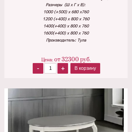
Размеры (Ш х Г х В):
1000 (+500) х 680 х760
1200 (+400) х 800 х 760
1400(+400) х 800 х 760
1600(+400) х 800 х 760
Производитель: Тула
от
32300
руб.
Цена:
-
+
В корзину