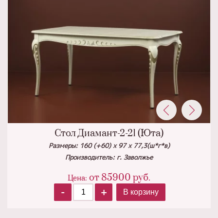
Стол Диамант-2-21 (Юта)
Размеры: 160 (+60) х 97 х 77,3(ш*г*в)
Производитель: г. Заволжье
от
85900
руб.
Цена:
-
+
В корзину