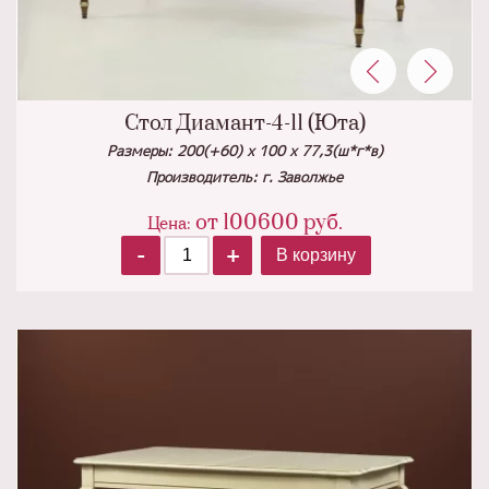
Стол Диамант-4-11 (Юта)
Размеры: 200(+60) x 100 x 77,3(ш*г*в)
Производитель: г. Заволжье
от
100600
руб.
Цена:
-
+
В корзину