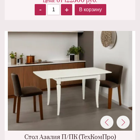
от
122500
руб.
Цена:
-
+
В корзину
Стол Азалия П/ПК (ТехКомПро)