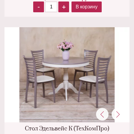
-
+
В корзину
Стол Эдельвейс К (ТехКомПро)