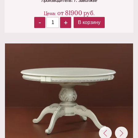
Производитель: г. Заволжье
от
81900
руб.
Цена:
-
+
В корзину