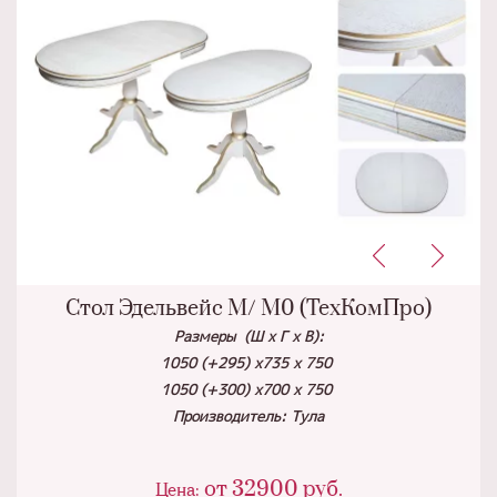
Стол Эдельвейс М/ М0 (ТехКомПро)
Размеры (Ш х Г х В):
1050 (+295) х735 х 750
1050 (+300) х700 х 750
Производитель: Тула
от
32900
руб.
Цена: