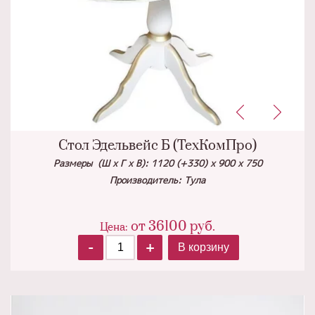
Стол Эдельвейс Б (ТехКомПро)
Размеры (Ш х Г х В): 1120 (+330) х 900 х 750
Производитель: Тула
от
36100
руб.
Цена:
-
+
В корзину