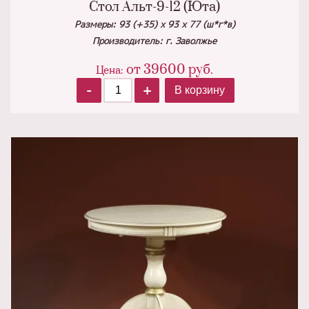
Стол Альт-9-12 (Юта)
Размеры: 93 (+35) х 93 х 77 (ш*г*в)
Производитель: г. Заволжье
от
39600
руб.
Цена:
-
+
В корзину