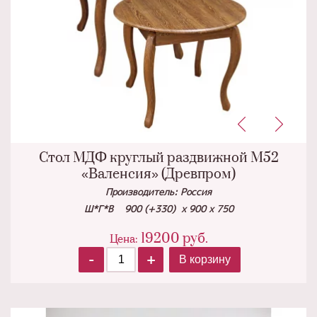
Стол МДФ круглый раздвижной М52
«Валенсия» (Древпром)
Производитель: Россия
Ш*Г*В 900 (+330) х 900 х 750
19200
руб.
Цена:
-
+
В корзину