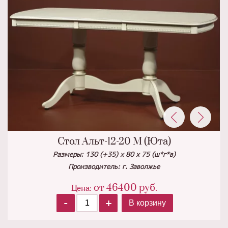
Стол Альт-12-20 М (Юта)
Размеры: 130 (+35) х 80 х 75 (ш*г*в)
Производитель: г. Заволжье
от
46400
руб.
Цена:
-
+
В корзину