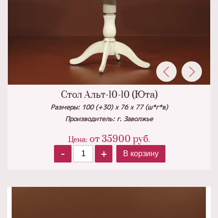
Стол Альт-10-10 (Юта)
Размеры: 100 (+30) х 76 х 77 (ш*г*в)
Производитель: г. Заволжье
от
35900
руб.
Цена:
-
+
В корзину