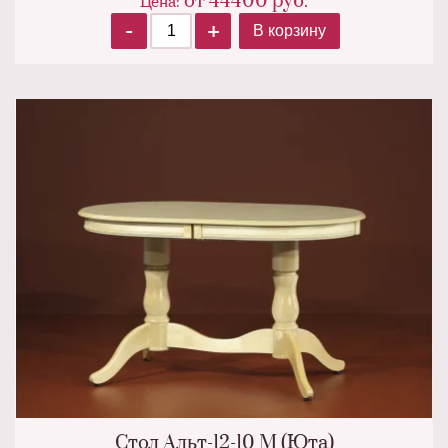
от
44400
руб.
Цена:
-
+
В корзину
Стол Альт-12-10 М (Юта)