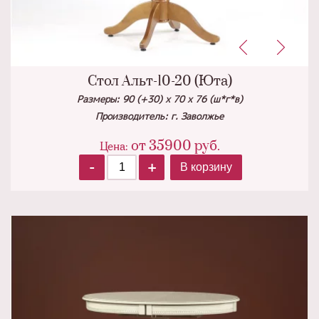
Стол Альт-10-20 (Юта)
Размеры: 90 (+30) х 70 х 76 (ш*г*в)
Производитель: г. Заволжье
от
35900
руб.
Цена:
-
+
В корзину