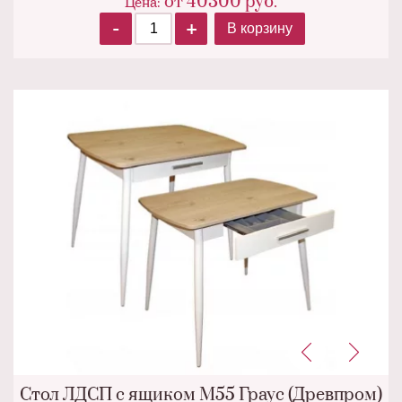
от
40300
руб.
Цена:
-
+
В корзину
Стол ЛДСП с ящиком М55 Граус (Древпром)