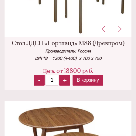
Стол ЛДСП «Портланд» М88 (Древпром)
Производитель: Россия
Ш*Г*В 1200 (+400) х 700 х 750
от
18800
руб.
Цена:
-
+
В корзину