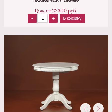
Производитель: г. Заволжье
от
22300
руб.
Цена:
-
+
В корзину