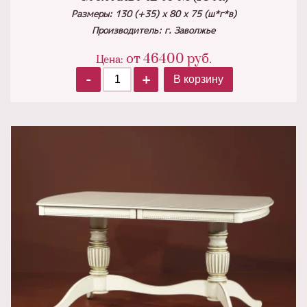
Размеры: 130 (+35) х 80 х 75 (ш*г*в)
Производитель: г. Заволжье
от
46400
руб.
Цена:
-
+
В корзину