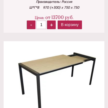
Производитель: Россия
Ш*Г*В 970 (+300) х
750 х 750
от
13700
руб.
Цена:
-
+
В корзину