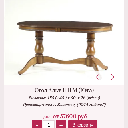
Стол Альт-11-11 М (Юта)
Размеры: 150 (+40 ) х 90 х 76 (ш*г*в)
Производитель: г. Заволжье, ("ЮТА мебель")
от
57600
руб.
Цена:
-
+
В корзину