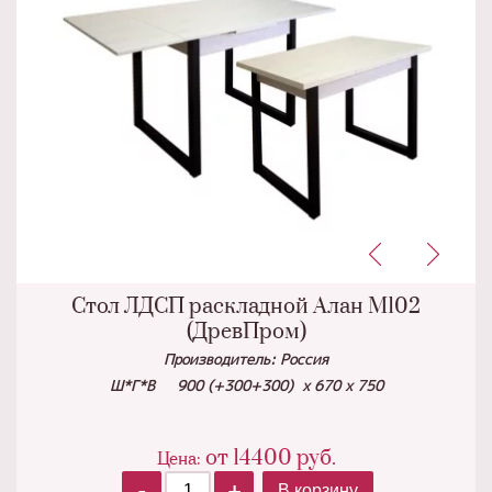
Стол ЛДСП раскладной Алан М102
(ДревПром)
Производитель: Россия
Ш*Г*В 900 (+300+300) х 670 х 750
от
14400
руб.
Цена:
-
+
В корзину