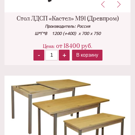
Стол ЛДСП «Кастел» М91 (Древпром)
Производитель: Россия
Ш*Г*В 1200 (+400) х 700 х 750
от
18400
руб.
Цена:
-
+
В корзину