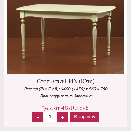
Стол Альт 1-14N (Юта)
Размер (Ш х Г х В): 1400 (+450) х 860 х 760
Производитель г. Заволжье
от
43700
руб.
Цена:
-
+
В корзину