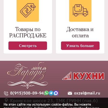
Товары по
Доставка и
РАСПРОДАЖЕ
оплата
Смотреть
Узнать больше
8(915)508-89-94
oxzel@mail.ru
Кромское шоссе 23, ТМК ГРИНН (пав.6)
На этом сайте мы используем cookie-файлы. Вы можете
Центральный вход, вверх на эскалаторе на 2 этаж, по