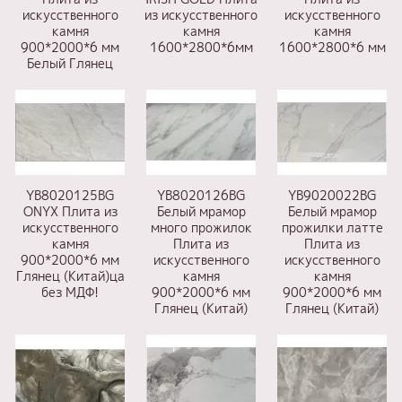
искусственного
из искусственного
искусственного
камня
камня
камня
900*2000*6 мм
1600*2800*6мм
1600*2800*6 мм
Белый Глянец
YB8020125BG
YB8020126BG
YB9020022BG
ONYX Плита из
Белый мрамор
Белый мрамор
искусственного
много прожилок
прожилки латте
камня
Плита из
Плита из
900*2000*6 мм
искусственного
искусственного
Глянец (Китай)ца
камня
камня
без МДФ!
900*2000*6 мм
900*2000*6 мм
Глянец (Китай)
Глянец (Китай)