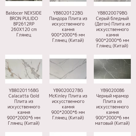
Baldocer NEXSIDE
YB8020122BG
YB8020079BG
BRON PULIDO
Пандора Плита из
Серый бледный
BP2612RP
искусственного
(Дегон) Плита из
260X120 cm
камня
искусственного
Глянец
900*2000*6 мм
камня
Глянец (Китай)
900*2000*6 мм
Глянец (Китай)
YB8020116BG
YB9020027BG
YB90200B6
Calacatta Gold
McKinley Плита из
Черный мрамор
Плита из
искусственного
Плита из
искусственного
камня
искусственного
камня
900*2000*6 мм
камня
900*2000*6 мм
Глянец (Китай)
900*2000*6 мм
Глянец (Китай)
матовый (Китай)