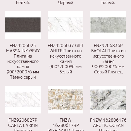
Белый.
Черный
Белый.
FNZ9206025
FNZ9206037 GILT
FNZ9206836P
MASSA INK GRAY
WHITE Плита из
BAOLAI Плита из
Плита из
искусственного
искусственного
искусственного
камня
камня
камня
900*2000*6 мм
900*2000*6 мм
900*2000*6 мм
Белый
Серый Глянец
Тёмно серый
FNZ9206827P
FNZW
FNZW 162806176
CARLA LARKIN
162806179P
ARCTIC OCEAN
Плита из
IRISH GOLD Плита
Плита из