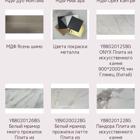
МДФ Дуб монтана
МДФ Ниагара
МДФ Орех кантри
МДФ Ясень шимо
Цвета покраски
YB8020125BG
металла
ONYX Плита из
искусственного
камня
900*2000*6 мм
Глянец (Китай)
YB8020126BG
YB9020022BG
YB8020122BG
Белый мрамор
Белый мрамор
Пандора Плита из
много прожилок
прожилки латте
искусственного
Плита из
Плита из
камня