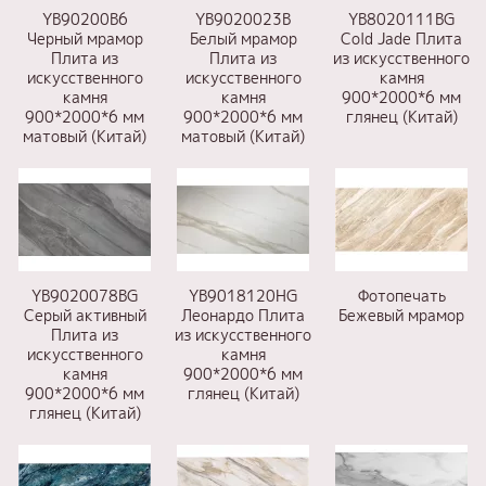
YB90200B6
YB9020023B
YB8020111BG
Черный мрамор
Белый мрамор
Сold Jade Плита
Плита из
Плита из
из искусственного
искусственного
искусственного
камня
камня
камня
900*2000*6 мм
900*2000*6 мм
900*2000*6 мм
глянец (Китай)
матовый (Китай)
матовый (Китай)
YB9020078BG
YB9018120HG
Фотопечать
Серый активный
Леонардо Плита
Бежевый мрамор
Плита из
из искусственного
искусственного
камня
камня
900*2000*6 мм
900*2000*6 мм
глянец (Китай)
глянец (Китай)