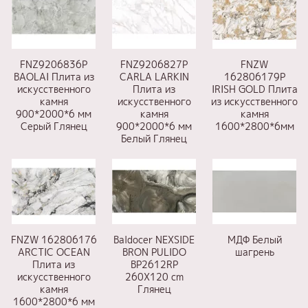
FNZ9206836P
FNZ9206827P
FNZW
BAOLAI Плита из
CARLA LARKIN
162806179P
искусственного
Плита из
IRISH GOLD Плита
камня
искусственного
из искусственного
900*2000*6 мм
камня
камня
Серый Глянец
900*2000*6 мм
1600*2800*6мм
Белый Глянец
FNZW 162806176
Baldocer NEXSIDE
МДФ Белый
ARCTIC OCEAN
BRON PULIDO
шагрень
Плита из
BP2612RP
искусственного
260X120 cm
камня
Глянец
1600*2800*6 мм