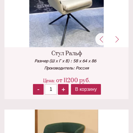
Стул Ральф
Размер (Ш х Г х В) : 58 х 64 х 86
Производитель: Россия
от
11200
руб.
Цена:
-
+
В корзину