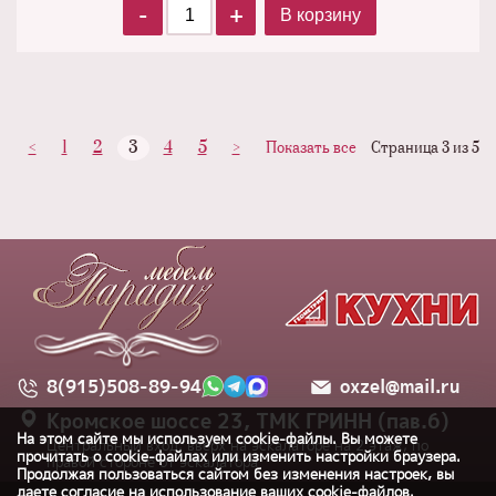
-
+
В корзину
<
1
2
3
4
5
>
Показать все
Страница 3 из 5
8(915)508-89-94
oxzel@mail.ru
Кромское шоссе 23, ТМК ГРИНН (пав.6)
На этом сайте мы используем cookie-файлы. Вы можете
Центральный вход, вверх на эскалаторе на 2 этаж, по
прочитать о cookie-файлах или изменить настройки браузера.
правой стороне от эскалатора
Продолжая пользоваться сайтом без изменения настроек, вы
даете согласие на использование ваших cookie-файлов.