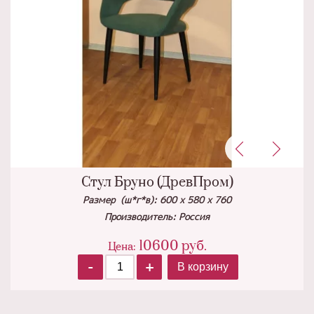
Стул Бруно (ДревПром)
Размер (ш*г*в): 600 х 580 х 760
Производитель: Россия
10600
руб.
Цена:
-
+
В корзину