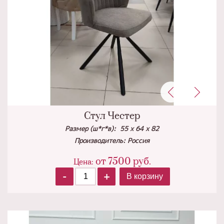
Стул Честер
Размер (ш*г*в): 55 х 64 х 82
Производитель: Россия
от
7500
руб.
Цена:
-
+
В корзину