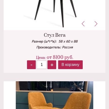
Стул Вега
Размер (ш*г*в): 58 х 60 х 88
Производитель: Россия
от
8100
руб.
Цена:
-
+
В корзину