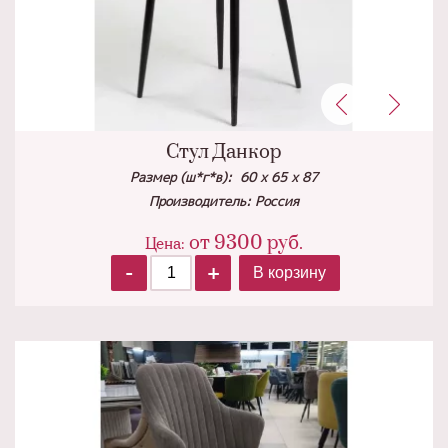
Стул Данкор
Размер (ш*г*в): 60 х 65 х 87
Производитель: Россия
от
9300
руб.
Цена:
-
+
В корзину