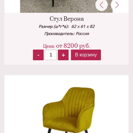
Стул Верона
Размер (ш*г*в): 62 х 61 х 82
Производитель: Россия
от
8200
руб.
Цена:
-
+
В корзину