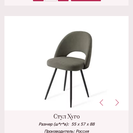
Стул Хуго
Размер (ш*г*в): 55 х 57 х 88
Производитель: Россия