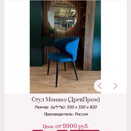
Стул Монако (ДревПром)
Размер (ш*г*в): 550 х 550 х 820
Производитель: Россия
от
9900
руб.
Цена: