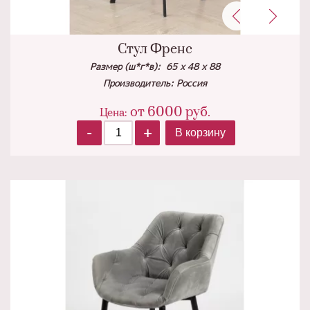
Стул Френс
Размер (ш*г*в): 65 х 48 х 88
Производитель: Россия
от
6000
руб.
Цена:
-
+
В корзину