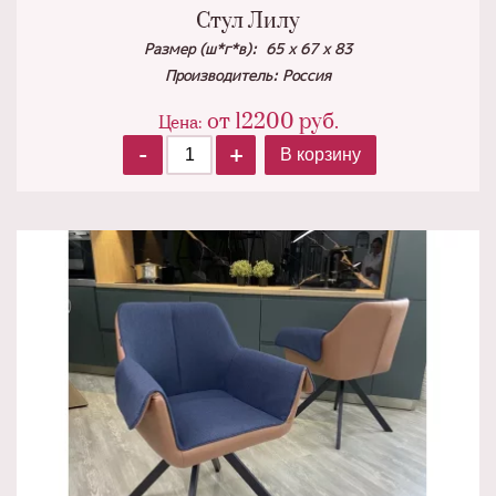
Стул Лилу
Размер (ш*г*в): 65 х 67 х 83
Производитель: Россия
от
12200
руб.
Цена:
-
+
В корзину