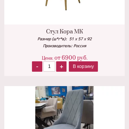
Стул Кора МК
Размер (ш*г*в): 51 х 57 х 92
Производитель: Россия
от
6900
руб.
Цена:
-
+
В корзину