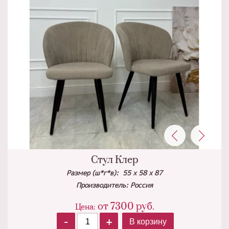
Стул Клер
Размер (ш*г*в): 55 х 58 х 87
Производитель: Россия
от
7300
руб.
Цена:
-
+
В корзину