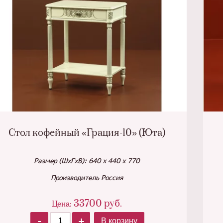
Стол кофейный «Грация-10» (Юта)
Размер (ШхГхВ): 640 х 440 х 770
Производитель Россия
33700
руб.
Цена:
-
+
В корзину