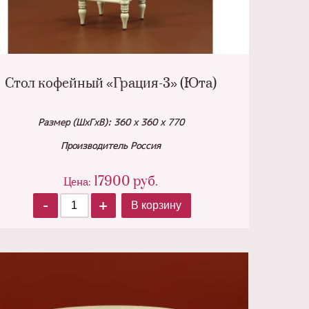
Стол кофейный «Грация-3» (Юта)
Размер (ШхГхВ): 360 х 360 х 770
Производитель Россия
17900
руб.
Цена:
-
+
В корзину