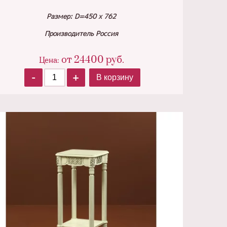
Размер: D=450 х 762
Производитель Россия
от
24400
руб.
Цена:
-
+
В корзину