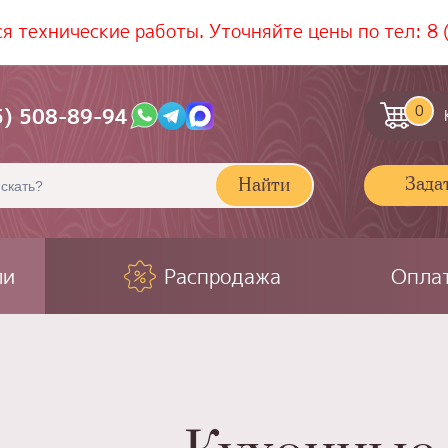
ся технические работы. Уточняйте цены по тел:
8 
0
5) 508-89-94
Зада
Найти
ли
Распродажа
Оплат