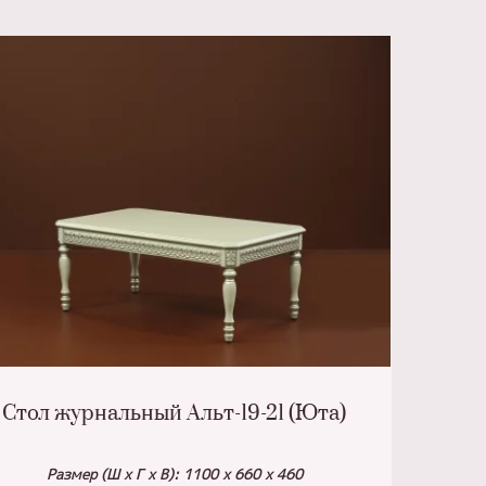
Стол журнальный Альт-19-21 (Юта)
Размер (Ш х Г х В): 1100 х 660 х 460