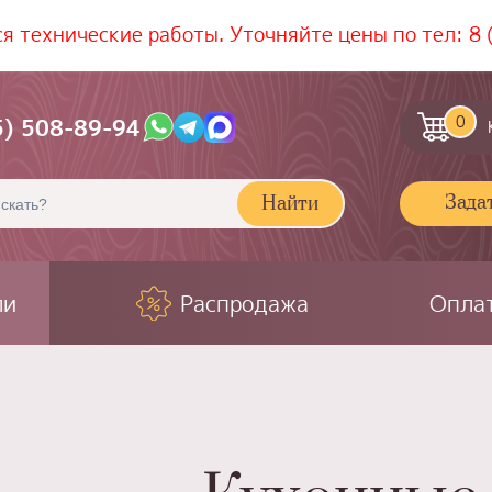
ся технические работы. Уточняйте цены по тел:
8 
0
5) 508-89-94
Зада
Найти
ли
Распродажа
Оплат